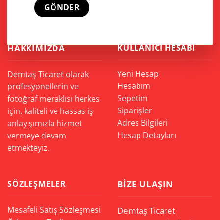
HAKKIMIZDA
KULLANICI HESABI
Yeni Hesap
Demtaş Ticaret olarak
Hesabım
profesyonellerin ve
Sepetim
fotoğraf meraklısı herkes
Siparişler
için, kaliteli ve hassas iş
Adres Bilgileri
anlayışımızla hizmet
Hesap Detayları
vermeye devam
etmekteyiz.
SÖZLEŞMELER
BIZE ULAŞIN
Mesafeli Satış Sözleşmesi
Demtaş Ticaret