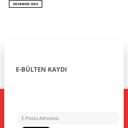
₺11.000,00.
fiyat:
DEVAMINI OKU
₺9.399,00.
E-BÜLTEN KAYDI