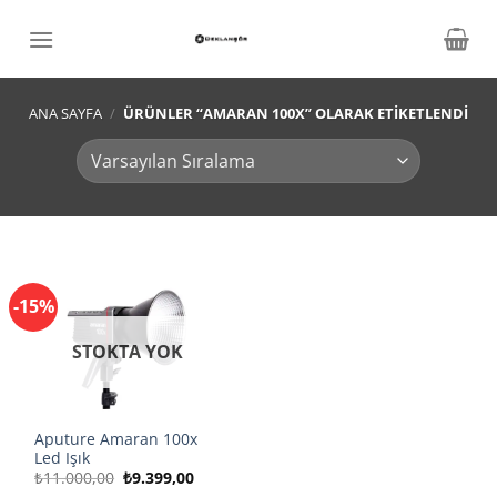
İçeriğe
atla
ANA SAYFA
/
ÜRÜNLER “AMARAN 100X” OLARAK ETIKETLENDI
-15%
STOKTA YOK
Aputure Amaran 100x
Led Işık
Orijinal
Şu
₺
11.000,00
₺
9.399,00
fiyat:
andaki