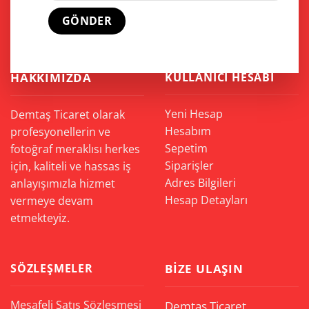
HAKKIMIZDA
KULLANICI HESABI
Yeni Hesap
Demtaş Ticaret olarak
Hesabım
profesyonellerin ve
Sepetim
fotoğraf meraklısı herkes
Siparişler
için, kaliteli ve hassas iş
Adres Bilgileri
anlayışımızla hizmet
Hesap Detayları
vermeye devam
etmekteyiz.
SÖZLEŞMELER
BIZE ULAŞIN
Mesafeli Satış Sözleşmesi
Demtaş Ticaret