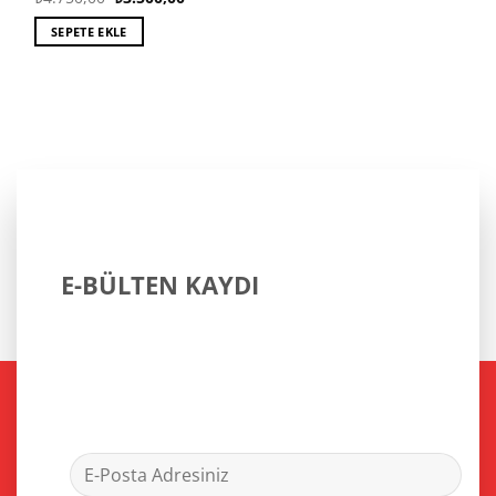
fiyat:
andaki
₺4.750,00.
fiyat:
SEPETE EKLE
₺3.500,00.
E-BÜLTEN KAYDI