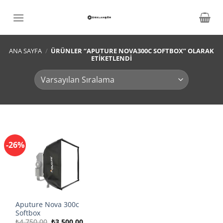
İçeriğe
atla
ANA SAYFA
/
ÜRÜNLER “APUTURE NOVA300C SOFTBOX” OLARAK
ETIKETLENDI
-26%
Aputure Nova 300c
Softbox
Orijinal
Şu
₺
4.750,00
₺
3.500,00