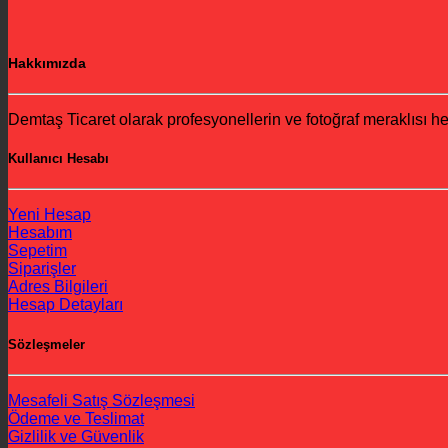
Hakkımızda
Demtaş Ticaret olarak profesyonellerin ve fotoğraf meraklısı h
Kullanıcı Hesabı
Yeni Hesap
Hesabım
Sepetim
Siparişler
Adres Bilgileri
Hesap Detayları
Sözleşmeler
Mesafeli Satış Sözleşmesi
Ödeme ve Teslimat
Gizlilik ve Güvenlik