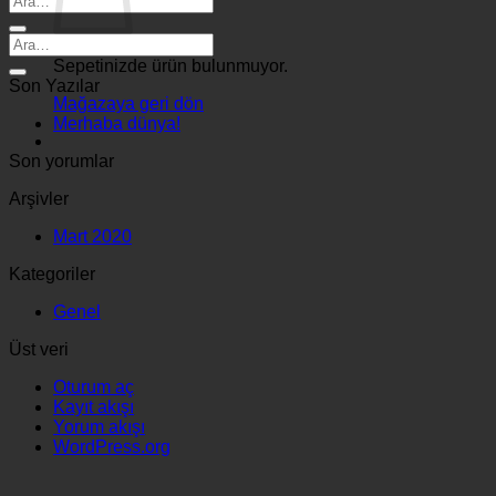
Sepetinizde ürün bulunmuyor.
Son Yazılar
Mağazaya geri dön
Merhaba dünya!
Son yorumlar
Arşivler
Mart 2020
Kategoriler
Genel
Üst veri
Oturum aç
Kayıt akışı
Yorum akışı
WordPress.org