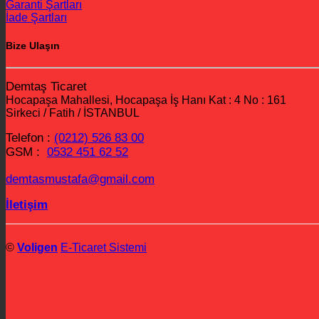
Garanti Şartları
İade Şartları
Bize Ulaşın
Demtaş Ticaret
Hocapaşa Mahallesi, Hocapaşa İş Hanı Kat : 4 No : 161
Sirkeci / Fatih / İSTANBUL
Telefon :
(0212) 526 83 00
GSM :
0532 451 62 52
demtasmustafa@gmail.com
İletişim
©
Voligen
E-Ticaret Sistemi