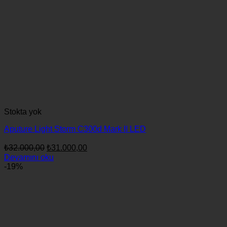
Stokta yok
Aputure Light Storm C300d Mark II LED
Orijinal
Şu
₺
32.000,00
₺
31.000,00
fiyat:
andaki
Devamını oku
fiyat:
₺32.000,00.
-19%
₺31.000,00.