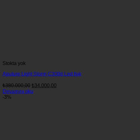
Stokta yok
Aputure Light Storm C300d Led Işık
Orijinal
Şu
₺
380.000,00
₺
34.000,00
fiyat:
andaki
Devamını oku
fiyat:
₺380.000,00.
-3%
₺34.000,00.