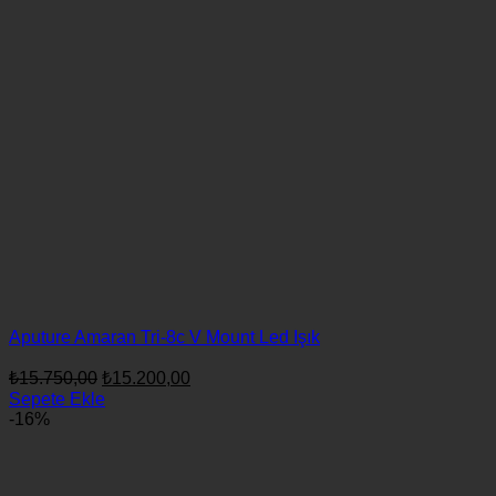
Aputure Amaran Tri-8c V Mount Led Işık
Orijinal
Şu
₺
15.750,00
₺
15.200,00
fiyat:
andaki
Sepete Ekle
fiyat:
₺15.750,00.
-16%
₺15.200,00.