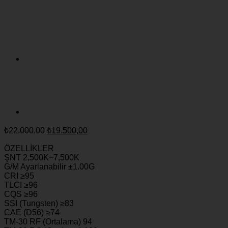
Orijinal
Şu
₺
22.000,00
₺
19.500,00
fiyat:
andaki
fiyat:
ÖZELLİKLER
₺22.000,00.
ŞNT 2,500K~7,500K
₺19.500,00.
G/M Ayarlanabilir ±1.00G
CRI ≥95
TLCI ≥96
CQS ≥96
SSI (Tungsten) ≥83
CAE (D56) ≥74
TM-30 RF (Ortalama) 94