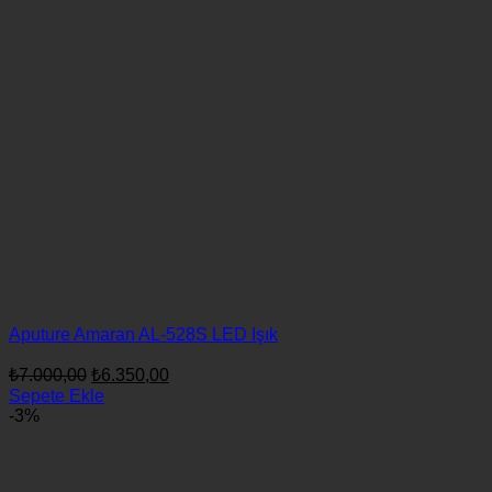
Aputure Amaran AL-528S LED Işık
Orijinal
Şu
₺
7.000,00
₺
6.350,00
fiyat:
andaki
Sepete Ekle
fiyat:
₺7.000,00.
-3%
₺6.350,00.