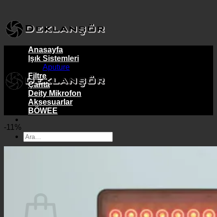
İçeriğe
atla
Anasayfa
Işık Sistemleri
Aputure
Filtre
Çanta
Deity Mikrofon
Aksesuarlar
BÖWEE
-11%
Ara:
Giriş Yap / Üye Ol
Sepet /
₺
0,00
Sepet