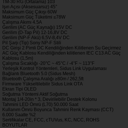
TM-30 RG (Ortalama) 103
Işın Açısı (Aksesuarsız) 45°
Maksimum Güç Çıkışı 60W
Maksimum Güç Tüketimi ≤78W
Çalışma Akımı 4.5A
Gerilim (AC Güç Kaynağı) 15V DC
Gerilim (D-Tap Pil) 12-16,8V DC
Gerilim (NP-F Akü) 6,5V-8,4V DC
Pil Şarjı (Tip) Sony NP-F Stili
DC Girişi 2 Pimli DC Kendiliğinden Kilitlenen Su Geçirmez
AC Güç Kablosu Kendiliğinden kilitlenen IEC C13 AC Güç
Kablosu (1,5m)
Çalışma Sıcaklığı -20°C ~ 45°C / -4°F ~ 113°F
Yerleşik Kontrol Yöntemleri, Sidus Link Uygulaması
Bağlantı Bluetooth 5.0 (Sidus Mesh)
Bluetooth Çalışma Aralığı ≥80m / 262,5ft
Firmware Yükseltilebilir Sidus Link OTA
Ekran Tipi OLED
Soğutma Yöntemi Aktif Soğutma
Montaj 1/4-20in * 3, Devirilebilir Destek Kolonu
Tahmini LED Ömrü (L70) 50.000 Saat
Kullanım Ömrü Boyunca Tahmini Renk Kayması (CCT)
6.000 Saatte %2
Sertifikalar CE, FCC, cTUVus, KC, NCC, ROHS
BOYUTLAR