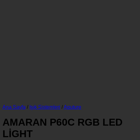
Ana Sayfa
/
Işık Sistemleri
/
Aputure
AMARAN P60C RGB LED
LİGHT