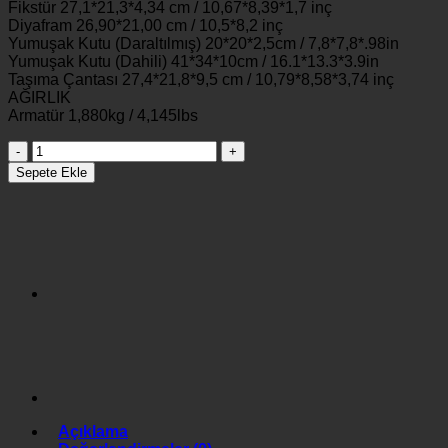
Fikstür 27,1*21,3*4,34 cm / 10,67*8,39*1,7 inç
Diyafram 26,90*21,00 cm / 10,5*8,2 inç
Yumuşak Kutu (Daraltılmış) 20*20*2,5cm / 7,8*7,8*.98in
Yumuşak Kutu (Dahili) 41*34*10cm / 16.1*13.3*3.9in
Taşıma Çantası 27,4*21,8*9,5 cm / 10,79*8,58*3,74 inç
AĞIRLIK
Armatür 1,880kg / 4,145lbs
AMARAN
P60C
Sepete Ekle
RGB
LED
LİGHT
adet
Açıklama