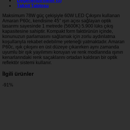
Değerlendirmeler (0)
Taksit Tablosu
Maksimum 78W güç çekişiyle 60W LED Çıkışını kullanan
Amaran P60c, kendisine 45° ışın açısı sağlayan optik
tasarımı sayesinde 1 metrede (5600K) 5.900 lüks çıkış
kapasitesine sahiptir. Kompakt form faktörünün içinde,
konunuzun parlamasını sağlamak için zorlu aydınlatma
koşullarıyla rekabet edebilme yeteneği yatmaktadır. Amaran
P60c, ışık çıkışını en üst düzeye çıkarırken aynı zamanda
uyumlu bir ışık yayılımını koruyan ve renk modlarında ışının
kenarlarındaki renk saçaklarını ortadan kaldıran bir optik
reflektör sistemi kullanır.
İlgili ürünler
-91%