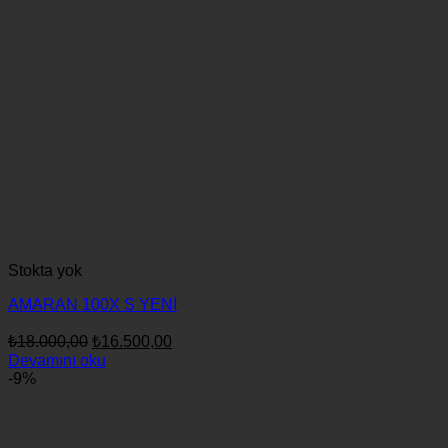
Stokta yok
AMARAN 100X S YENİ
Orijinal
Şu
₺
18.000,00
₺
16.500,00
fiyat:
andaki
Devamını oku
fiyat:
₺18.000,00.
-9%
₺16.500,00.