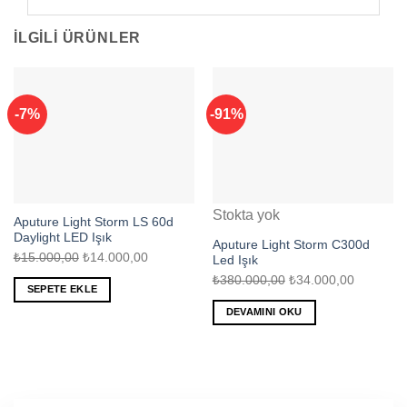
İLGILI ÜRÜNLER
-7%
-91%
Stokta yok
Aputure Light Storm LS 60d
Daylight LED Işık
Aputure Light Storm C300d
Orijinal
Şu
₺
15.000,00
₺
14.000,00
Led Işık
fiyat:
andaki
Orijinal
Şu
₺
380.000,00
₺
34.000,00
SEPETE EKLE
₺15.000,00.
fiyat:
fiyat:
andaki
DEVAMINI OKU
₺14.000,00.
₺380.000,00.
fiyat:
₺34.000,