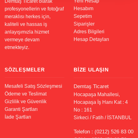
Yeni Hesap
Demtaş Ticaret olarak
Hesabım
profesyonellerin ve fotoğraf
Sepetim
meraklısı herkes için,
Siparişler
kaliteli ve hassas iş
Adres Bilgileri
anlayışımızla hizmet
Hesap Detayları
vermeye devam
etmekteyiz.
BIZE ULAŞIN
SÖZLEŞMELER
Mesafeli Satış Sözleşmesi
Demtaş Ticaret
Ödeme ve Teslimat
Hocapaşa Mahallesi,
Gizlilik ve Güvenlik
Hocapaşa İş Hanı Kat : 4
Garanti Şartları
No : 161
İade Şartları
Sirkeci / Fatih / İSTANBUL
Telefon :
(0212) 526 83 00