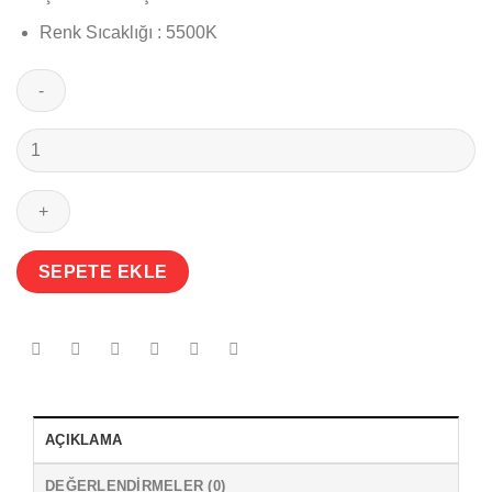
Renk Sıcaklığı : 5500K
Aputure
Amaran
AL-
528W
Daylight
Led
SEPETE EKLE
Işık
adet
AÇIKLAMA
DEĞERLENDIRMELER (0)