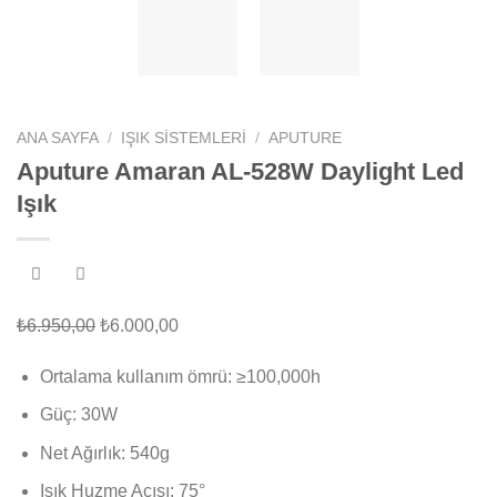
ANA SAYFA
/
IŞIK SISTEMLERI
/
APUTURE
Aputure Amaran AL-528W Daylight Led
Işık
Orijinal
Şu
₺
6.950,00
₺
6.000,00
fiyat:
andaki
Ortalama kullanım ömrü: ≥100,000h
₺6.950,00.
fiyat:
₺6.000,00.
Güç: 30W
Net Ağırlık: 540g
Işık Huzme Açısı: 75°