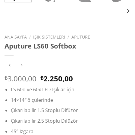
ANA SAYFA
/
IŞIK SISTEMLERI
/
APUTURE
Aputure LS60 Softbox
Orijinal
Şu
3.000,00
2.250,00
₺
₺
fiyat:
andaki
LS 60d ve 60x LED Işıklar için
₺3.000,00.
fiyat:
₺2.250,00.
14×14″ ölçülerinde
Çıkarılabilir 1.5 Stoplu Difüzör
Çıkarılabilir 2.5 Stoplu Difüzör
45° Izgara