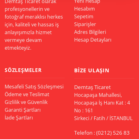
Yeni Hesap
Demtaş Ticaret olarak
Hesabım
profesyonellerin ve
Sepetim
fotoğraf meraklısı herkes
Siparişler
için, kaliteli ve hassas iş
Adres Bilgileri
anlayışımızla hizmet
Hesap Detayları
vermeye devam
etmekteyiz.
SÖZLEŞMELER
BIZE ULAŞIN
Mesafeli Satış Sözleşmesi
Demtaş Ticaret
Ödeme ve Teslimat
Hocapaşa Mahallesi,
Gizlilik ve Güvenlik
Hocapaşa İş Hanı Kat : 4
Garanti Şartları
No : 161
İade Şartları
Sirkeci / Fatih / İSTANBUL
Telefon :
(0212) 526 83