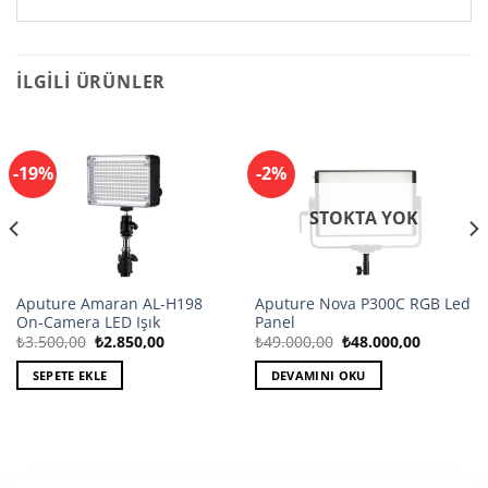
İLGILI ÜRÜNLER
-19%
-2%
STOKTA YOK
Aputure Amaran AL-H198
Aputure Nova P300C RGB Led
On-Camera LED Işık
Panel
Orijinal
Şu
Orijinal
Şu
₺
3.500,00
₺
2.850,00
₺
49.000,00
₺
48.000,00
fiyat:
andaki
fiyat:
andaki
₺3.500,00.
fiyat:
₺49.000,00.
fiyat:
SEPETE EKLE
DEVAMINI OKU
,00.
₺2.850,00.
₺48.000,0