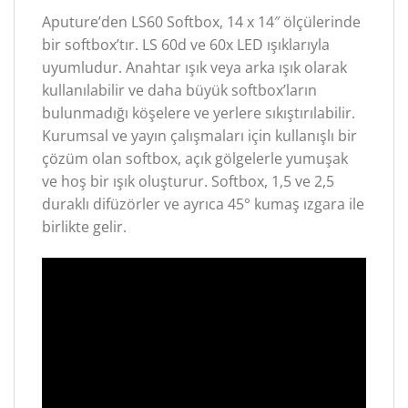
Aputure’den LS60 Softbox, 14 x 14″ ölçülerinde
bir softbox’tır. LS 60d ve 60x LED ışıklarıyla
uyumludur. Anahtar ışık veya arka ışık olarak
kullanılabilir ve daha büyük softbox’ların
bulunmadığı köşelere ve yerlere sıkıştırılabilir.
Kurumsal ve yayın çalışmaları için kullanışlı bir
çözüm olan softbox, açık gölgelerle yumuşak
ve hoş bir ışık oluşturur. Softbox, 1,5 ve 2,5
duraklı difüzörler ve ayrıca 45° kumaş ızgara ile
birlikte gelir.