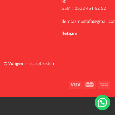
00
GSM :
0532 451 62 52
demtasmustafa@gmail.co
İletişim
©
Voligen
E-Ticaret Sistemi