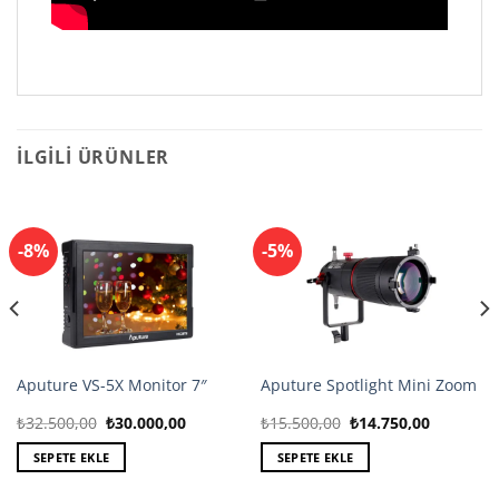
İLGILI ÜRÜNLER
-8%
-5%
Aputure VS-5X Monitor 7″
Aputure Spotlight Mini Zoom
Orijinal
Şu
Orijinal
Şu
₺
32.500,00
₺
30.000,00
₺
15.500,00
₺
14.750,00
fiyat:
andaki
fiyat:
andaki
₺32.500,00.
fiyat:
₺15.500,00.
fiyat:
SEPETE EKLE
SEPETE EKLE
₺30.000,00.
₺14.750,0