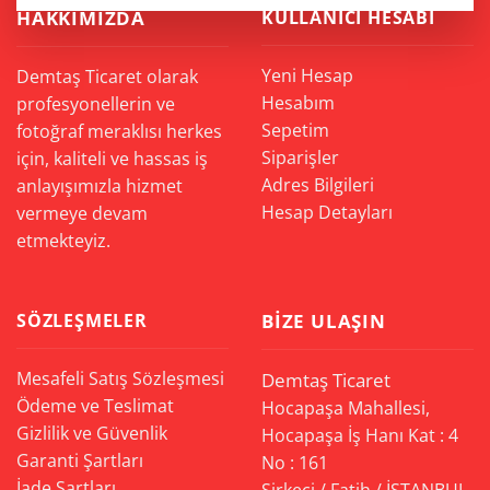
HAKKIMIZDA
KULLANICI HESABI
Yeni Hesap
Demtaş Ticaret olarak
Hesabım
profesyonellerin ve
Sepetim
fotoğraf meraklısı herkes
Siparişler
için, kaliteli ve hassas iş
Adres Bilgileri
anlayışımızla hizmet
Hesap Detayları
vermeye devam
etmekteyiz.
SÖZLEŞMELER
BIZE ULAŞIN
Mesafeli Satış Sözleşmesi
Demtaş Ticaret
Ödeme ve Teslimat
Hocapaşa Mahallesi,
Gizlilik ve Güvenlik
Hocapaşa İş Hanı Kat : 4
Garanti Şartları
No : 161
İade Şartları
Sirkeci / Fatih / İSTANBUL