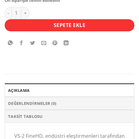
Ön siparişle temin edilebilir
Aputure VS-2 FineHD 7" Monitor adet
SEPETE EKLE
AÇIKLAMA
DEĞERLENDIRMELER (0)
TAKSIT TABLOSU
VS-2 FineHD, endüstri eleştirmenleri tarafından