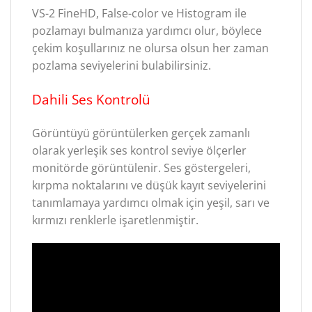
VS-2 FineHD, False-color ve Histogram ile
pozlamayı bulmanıza yardımcı olur, böylece
çekim koşullarınız ne olursa olsun her zaman
pozlama seviyelerini bulabilirsiniz.
Dahili Ses Kontrolü
Görüntüyü görüntülerken gerçek zamanlı
olarak yerleşik ses kontrol seviye ölçerler
monitörde görüntülenir. Ses göstergeleri,
kırpma noktalarını ve düşük kayıt seviyelerini
tanımlamaya yardımcı olmak için yeşil, sarı ve
kırmızı renklerle işaretlenmiştir.