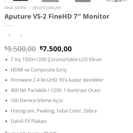
ANA SAYFA
/
AKSESUARLAR
Aputure VS-2 FineHD 7″ Monitor
Orijinal
Şu
9.500,00
7.500,00
₺
₺
fiyat:
andaki
7 inç 1920×1200 Çözünürlükte LCD Ekran
₺9.500,00.
fiyat:
₺7.500,00.
HDMI ve Composite Giriş
Firmware 2.4 ile UHD 30’a kadar destekler
450 Nit Parlaklık / 1200: 1 Kontrast Oranı
160 Derece İzleme Açısı
Histogram, Peaking, False Color, Zebra
Dahili Pil Plakası